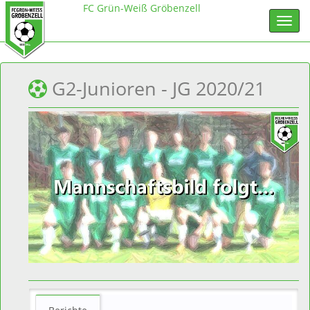
FC Grün-Weiß Gröbenzell
G2-Junioren - JG 2020/21